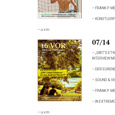
– FRANK P. M
– KÜNSTLERP
– u.v.m.
07/14
– „GIBT’S E
INTERVIEW M
– DER EURE
– SOUND & VI
– FRANK P. 
– IN EXTREM
– u.v.m.