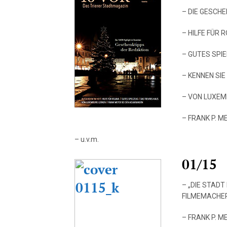
– DIE GESCH
– HILFE FÜR 
– GUTES SPI
– KENNEN SIE
– VON LUXEM
– FRANK P. 
– u.v.m.
01/15
– „DIE STADT
FILMEMACHE
– FRANK P. M