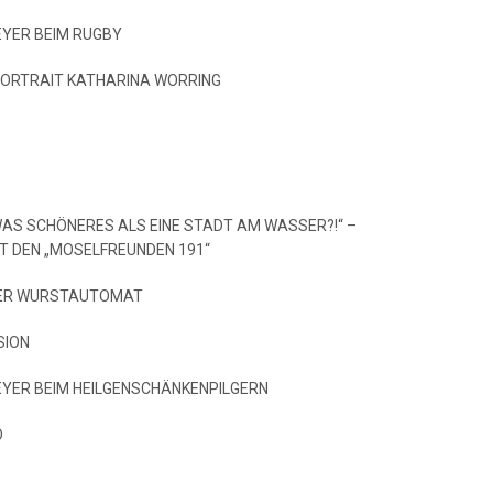
EYER BEIM RUGBY
ORTRAIT KATHARINA WORRING
TWAS SCHÖNERES ALS EINE STADT AM WASSER?!“ –
IT DEN „MOSELFREUNDEN 191“
NER WURSTAUTOMAT
SION
MEYER BEIM HEILGENSCHÄNKENPILGERN
O