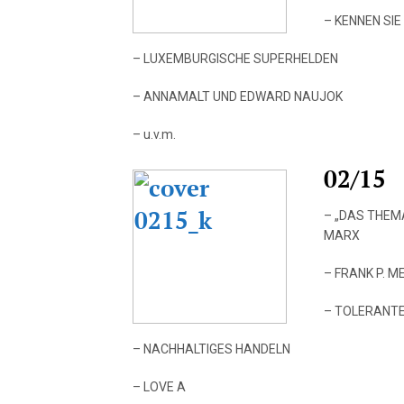
– KENNEN SI
– LUXEMBURGISCHE SUPERHELDEN
– ANNAMALT UND EDWARD NAUJOK
– u.v.m.
02/15
– „DAS THEM
MARX
– FRANK P. 
– TOLERANT
– NACHHALTIGES HANDELN
– LOVE A