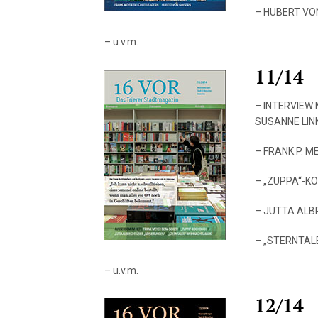
– HUBERT VO
– u.v.m.
11/14
– INTERVIEW
SUSANNE LIN
– FRANK P. M
– „ZUPPA“-K
– JUTTA ALB
– „STERNTA
– u.v.m.
12/14