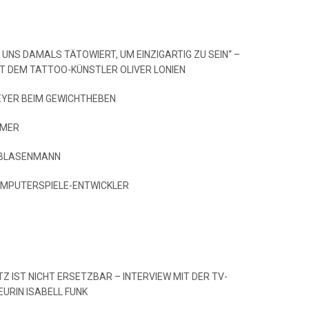
 UNS DAMALS TÄTOWIERT, UM EINZIGARTIG ZU SEIN“ –
IT DEM TATTOO-KÜNSTLER OLIVER LONIEN
MEYER BEIM GEWICHTHEBEN
MMER
NBLASENMANN
OMPUTERSPIELE-ENTWICKLER
NTZ IST NICHT ERSETZBAR – INTERVIEW MIT DER TV-
URIN ISABELL FUNK