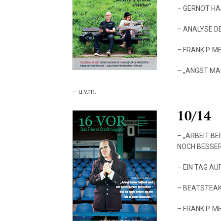
– GERNOT H
– ANALYSE D
– FRANK P. M
– „ANGST MA
– u.v.m.
10/14
– „ARBEIT B
NOCH BESSER 
– EIN TAG A
– BEATSTEA
– FRANK P. 