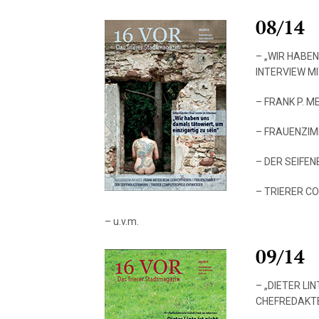
08/14
– „WIR HABEN
INTERVIEW M
– FRANK P. 
– FRAUENZI
– DER SEIFE
– TRIERER C
– u.v.m.
09/14
– „DIETER LI
CHEFREDAKTE