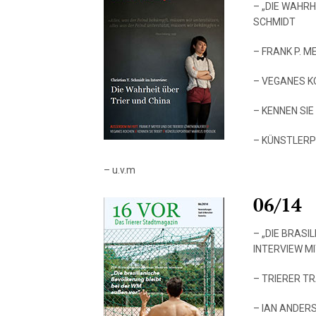
– „DIE WAHRH
SCHMIDT
– FRANK P. 
– VEGANES K
– KENNEN SIE
– KÜNSTLER
– u.v.m
06/14
– „DIE BRASI
INTERVIEW M
– TRIERER T
– IAN ANDER