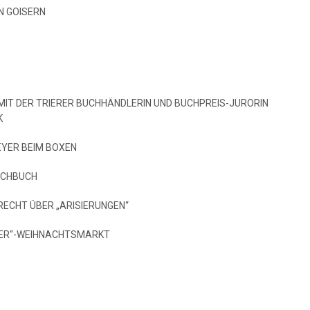
N GOISERN
 MIT DER TRIERER BUCHHÄNDLERIN UND BUCHPREIS-JURORIN
K
EYER BEIM BOXEN
OCHBUCH
RECHT ÜBER „ARISIERUNGEN“
LER“-WEIHNACHTSMARKT