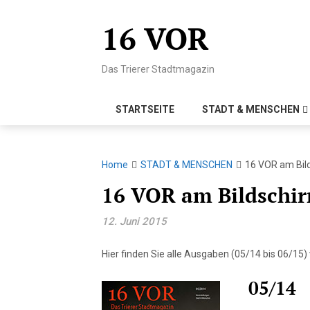
Skip
to
16 VOR
content
Das Trierer Stadtmagazin
STARTSEITE
STADT & MENSCHEN
Home
STADT & MENSCHEN
16 VOR am Bild
16 VOR am Bildschir
12. Juni 2015
Hier finden Sie alle Ausgaben (05/14 bis 06/15)
05/14